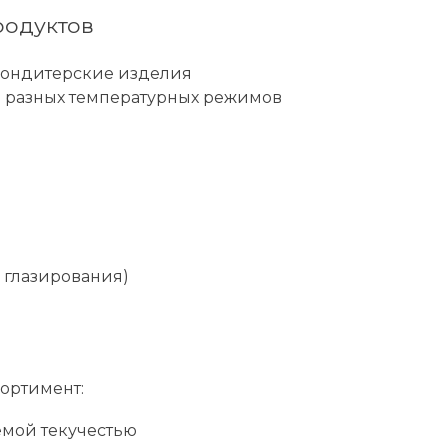
родуктов
 кондитерские изделия
я разных температурных режимов
 глазирования)
ортимент:
емой текучестью