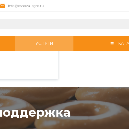
info@osnova-agro.ru
пециалистами и
айте. Продолжая
 его использования.
УСЛУГИ
КАТ
фиденциальности
.
ка
 поддержка