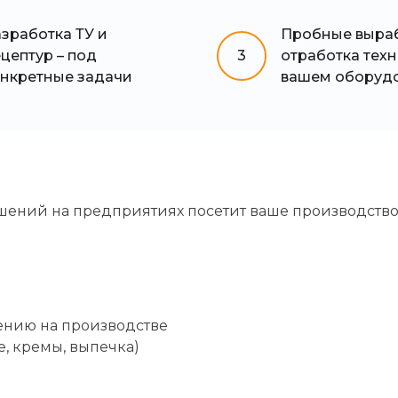
зработка ТУ и
Пробные выраб
цептур – под
3
отработка тех
нкретные задачи
вашем оборуд
шений на предприятиях посетит ваше производств
ению на производстве
, кремы, выпечка)