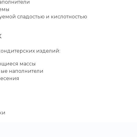
наполнители
темы
уемой сладостью и кислотностью
к
ондитерских изделий:
ющиеся массы
ные наполнители
несения
ки