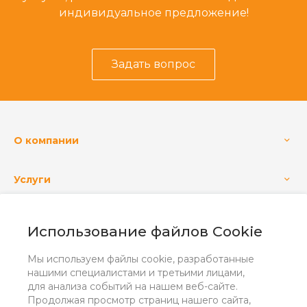
индивидуальное предложение!
Задать вопрос
О компании
Услуги
Использование файлов Cookie
+7 (4832) 555-400
Заказать звонок
Мы используем файлы cookie, разработанные
info@osnova-agro.ru
нашими специалистами и третьими лицами,
для анализа событий на нашем веб-сайте.
г. Брянск, с. Супонево, ул. Шоссейная, дом 32 Д.
Продолжая просмотр страниц нашего сайта,