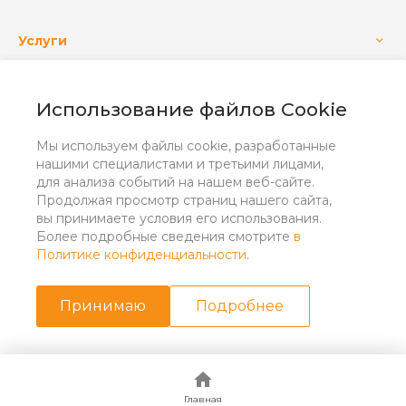
Услуги
Использование файлов Cookie
+7 (4832) 555-400
Заказать звонок
Мы используем файлы cookie, разработанные
info@osnova-agro.ru
нашими специалистами и третьими лицами,
для анализа событий на нашем веб-сайте.
г. Брянск, с. Супонево, ул. Шоссейная, дом 32 Д.
Продолжая просмотр страниц нашего сайта,
оф. 11
вы принимаете условия его использования.
Более подробные сведения смотрите
в
Политике конфиденциальности
.
Принимаю
Подробнее
Создание сайта
© 2026 ООО «ОСНОВА АГРО»
Главная
Главная