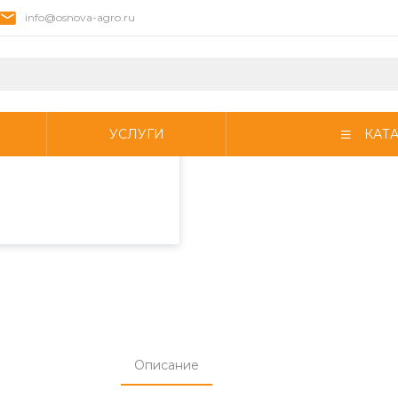
info@osnova-agro.ru
пециалистами и
айте. Продолжая
 его использования.
УСЛУГИ
КАТ
фиденциальности
.
Описание