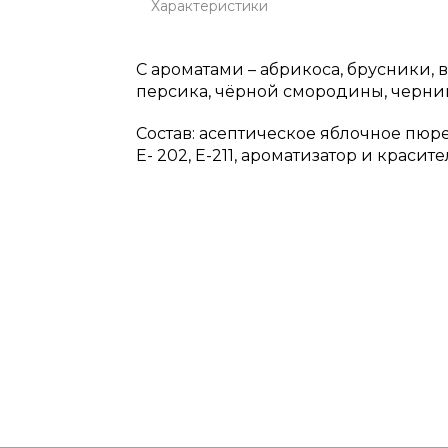
Характеристики
С ароматами – абрикоса, брусники, 
персика, чёрной смородины, черник
Состав: асептическое яблочное пюре,
Е- 202, Е-211, ароматизатор и краси