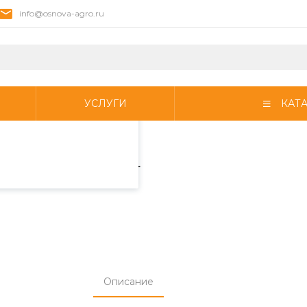
info@osnova-agro.ru
пециалистами и
айте. Продолжая
 его использования.
УСЛУГИ
КАТ
фиденциальности
.
 «DINNER SERVICE» ГОСТ
ERVICE» ГОСТ
Описание