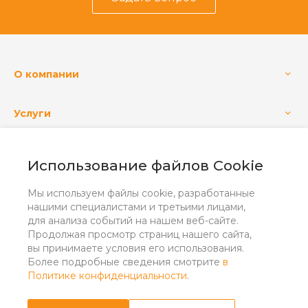
О компании
Услуги
Использование файлов Cookie
+7 (4832) 555-400
Заказать звонок
Мы используем файлы cookie, разработанные
info@osnova-agro.ru
нашими специалистами и третьими лицами,
для анализа событий на нашем веб-сайте.
г. Брянск, с. Супонево, ул. Шоссейная, дом 32 Д.
Продолжая просмотр страниц нашего сайта,
оф. 11
вы принимаете условия его использования.
Более подробные сведения смотрите
в
Политике конфиденциальности
.