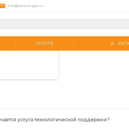
info@osnova-agro.ru
пециалистами и
айте. Продолжая
 его использования.
УСЛУГИ
КАТ
фиденциальности
.
ючается услуга технологической поддержки?